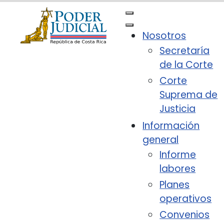
Nota:
este
sitio
Nosotros
web
Secretaría
incluye
de la Corte
un
sistema
Corte
de
Suprema de
accesibilidad.
Justicia
Información
general
Informe
labores
Planes
operativos
Convenios