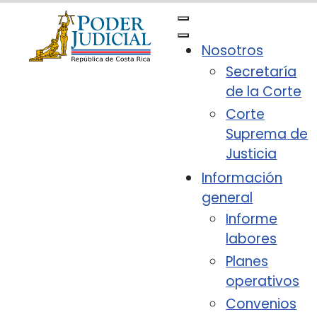
Nota:
este
sitio
Nosotros
web
Secretaría
incluye
de la Corte
un
sistema
Corte
de
Suprema de
accesibilidad.
Justicia
Información
general
Informe
labores
Planes
operativos
Convenios