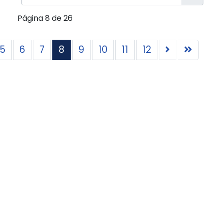
Página 8 de 26
5
6
7
8
9
10
11
12