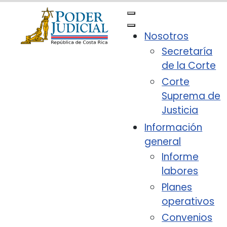
Nota:
este
sitio
Nosotros
web
Secretaría
incluye
de la Corte
un
sistema
Corte
de
Suprema de
accesibilidad.
Justicia
Información
general
Informe
labores
Planes
operativos
Convenios