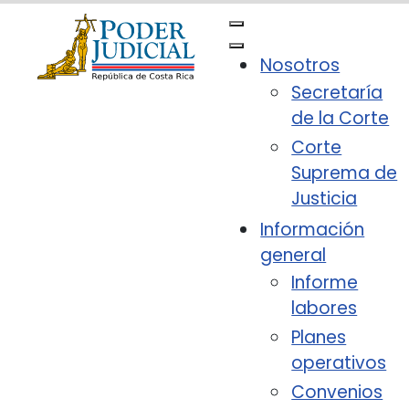
Nota:
este
sitio
Nosotros
web
Secretaría
incluye
de la Corte
un
sistema
Corte
de
Suprema de
accesibilidad.
Justicia
Información
general
Informe
labores
Planes
operativos
Convenios